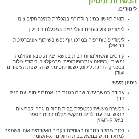
הכשרות וניסיון
לימודים:
תואר ראשון בחינוך ולדורף במכללת סמינר הקיבוצים
לימודי טיפול בעזרת בעלי חיים במכללת דוד ילין
לימודי פוטותרפיה במרכז גוף-נפש בשיתוף אוניברסיטת
בר-אילן
קורסים והשתלמויות רבות בנושאי יצירה, טבע והחלמה
נפשית. (רפואה אנתרופוסופית, פרמקלצ'ר, לימודי צילום
בטכניון, הדרכת ליקוט, גששות וסימני שדה, שפת הציפורים
ועוד)
ניסיון מעשי:
עבודה במשך עשר שנים כגננת בגן אנתרופוסופי עם הגיל
הרך
הכשרה מעשית כמטפלת בבית החולים 'גהה' לבריאות
הנפש, וגם עם ילדים מבקשי מקלט בבית הספר
'ביאליק-רוגוזין'
רכזת מחקר בתחום האוטיזם בקריה האקדמית אונו, ושותפה
למחקר חדש בנושא בבית החולים תל-השומר