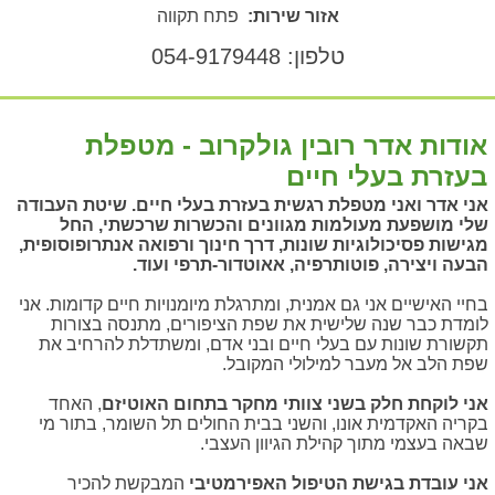
אזור שירות:
פתח תקווה
טלפון: 054-9179448
אודות אדר רובין גולקרוב - מטפלת
בעזרת בעלי חיים
אני אדר ואני מטפלת רגשית בעזרת בעלי חיים. שיטת העבודה
שלי מושפעת מעולמות מגוונים והכשרות שרכשתי, החל
מגישות פסיכולוגיות שונות, דרך חינוך ורפואה אנתרופוסופית,
הבעה ויצירה, פוטותרפיה, אאוטדור-תרפי ועוד.
בחיי האישיים אני גם אמנית, ומתרגלת מיומנויות חיים קדומות. אני
לומדת כבר שנה שלישית את שפת הציפורים, מתנסה בצורות
תקשורת שונות עם בעלי חיים ובני אדם, ומשתדלת להרחיב את
שפת הלב אל מעבר למילולי המקובל.
אני לוקחת חלק בשני צוותי מחקר בתחום האוטיזם
, האחד
בקריה האקדמית אונו, והשני בבית החולים תל השומר, בתור מי
שבאה בעצמי מתוך קהילת הגיוון העצבי.
אני עובדת בגישת הטיפול האפירמטיבי
המבקשת להכיר