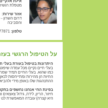
אילת אלקיים
מטפלת רגשית 
אזור שירות:
דרום השרון - 
והסביבה
טלפון:
054-9177871
על הטיפול הרגשי בעזר
היתרונות בטיפול בעזרת בעלי ח
בעלי חיים נקיים מכל עמדה שיפוט
כמו שהוא. בעלי החיים תמיד שמח
החיות הן מהירות ומתייחסות לכאן
ההתנהגות שלו באופן מידי ולהביא 
בפינת החי אנחנו נחשפים בתקו
חיזור, הריון, לידה, גידול צאצאים
היא קצרה) עובדה המאפשרת לנו לה