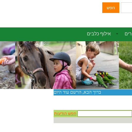
חפש
רים
אילוף כלבים
חפש הודעות