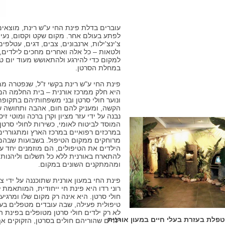
​עוברים בדלת פינת החי ע"ש רינת, מוצא
לפתע בעולם אחר. מקום שקט וקסום, נעים
צ'ינצ'ילות, ארנבונים, צבים, דגים, עטלפי
ולטאות – כל אלה ואחרים מחכים לילדים,
למקום כדי להירגע ולהתאושש מעוד יום ט
במחלת הסרטן.
פינת החי ע"ש רינת בקשי ז"ל, שנפטרה מ
היא חלק ממרכז אורנית – בית החלמה המ
ונוער חולי סרטן ובני משפחותיהם בתקופת
הקשה, ומעניק להם חום, אהבה ותחושה ש
נבנה על ידי עזר מציון וקרן ברכה ומוטי זיס
המוסד לביטוח לאומי, כשירות לחולי סרטן
במרכזים רפואיים במרכז הארץ ומתגוררי
מרוחקים ממקום הטיפול. בשבועות שבהם
הילדים את הטיפולים, הם מוזמנים יחד ע
להתארח באורנית ללא כל תשלום וליהנות 
ומהמתקנים השונים במקום.
פינת החי במעון אורנית שתוכננה על ידי צ
רוני רדו היא פינת חי ייחודית, המותאמת לי
חולי סרטן. היא אינה רק מקום שלו ומרגיע,
טיפולית פעילה, שבה עובדים מטפלים בעז
לא רק ילדים חולי סרטן מטופלים בפינת ה
פלת בעזרת בעלי חיים במעון אורנית
ילדים שהוריהם חולים בסרטן, הזקוקים א