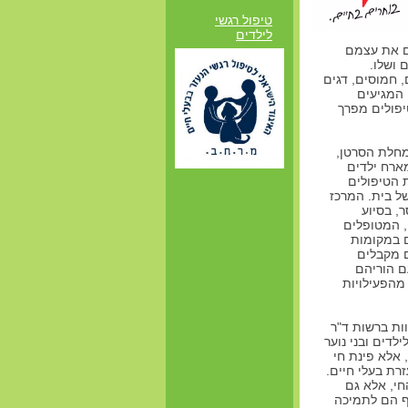
טיפול רגשי
לילדים
ים את עצמם
 ושלו.
ם, חמוסים, דגים
 המגיעים
יפולים מפרך
מחלת הסרטן,
ארח ילדים
 הטיפולים
ל בית. המרכז
ר, בסיוע
, המטופלים
ם במקומות
 מקבלים
ם הוריהם
מהפעילויות
וות ברשות ד"ר
לדים ובני נוער
 אלא פינת חי
רת בעלי חיים.
חי, אלא גם
ף הם לתמיכה