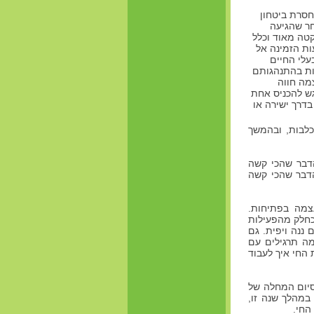
ת, חסרת ביטחון
חר שהגיעה
טה מאוד וכלל
ות הזמינה אל
בעלי החיים
ות בהתנהגותם
מה חווה
גש להכניס אחת
דרך ישירה או
כלבות, ובהמשך
דבר שהכי קשה
הדבר שהכי קשה
צמה בפתיחות.
כחלק מהפעילות
ננה ויפית. גם
מה תרגילים עם
 החי איך לעבוד
סיום המחלה של
במהלך שנה זו,
החי.