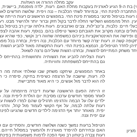
עקב מחלה ההורה או האח/ות.
רעות (שם בדוי) בת ה-9 הגיע לאורנית בעקבות מחלת האם. רעות, ילדה מופנמת, ביישני
 התחברה לפינת החי, ובמיוחד לשתי הכלבות – ננה ויפית. שלושה חודשים לא
 רעות בטיפול פרטני במסגרת פינת החי. במפגשים הראשונים רעות הייתה שק
ין. החל מהמפגש השלישי החלה לדבר בקול חזק וברור יותר ולהישיר מבט. רע
עלי חיים: כלבות, צ'ינצ'ילות, צבים וארנבונים. רעות גילתה עניין רב בטיפול ב
חולים ובחנה מקרוב את תגובתם כאשר טיפלנו בהם. בנוסף, רעות אהבה לצפ
ם ופירשה את האינטראקציות ביניהם כמשפחה שחווה ריב וקושי, כפי שהיא עצ
פה קשה זו. רעות יצרה קשר מיוחד עם הכלבות, ננה ויפית, ובחרה בכל מפ
יהן לחדר הטיפולים, הנמצא בפינת החי. רעות התקשתה מאוד להביע רגשות ב
יחד משחק המתייחס לרגשות, ובחרנו רגשות שעליהם נרצה לשאול.
רעות הצליחה להביע את רגשותיה ותחושותיה בהתייחס ל
גם בהתייחס למשפחתה וחוויותיה.
באחד המפגשים, שיחקנו משחק שבו שאלתי אותה מה ה
לה. רעות, שישבה על הרצפה כשיפית בחיקה, סיפרה כי 
לה הוא לדבר מול אנשים, כי היא מאוד מתביישת.
זו הייתה הפעם הראשונה שרעות דיברה מיוזמתה על ע
לאחר מספר חודשים ערכנו מסיבת יום הולדת ליפית וננה. 
ילדים עלו על הבמה והדגימו תרגילים שהם למדו לעשות עם 
רעות עלתה לבמה, על אף הקושי לעמוד מול קהל, והדגי
יפית. מאוחר יותר אף הדגימה לילדים חדשים שהגיעו לפינת
עם יפית וננה.
הטיפול ברעות נמשך כשנה ושלושה חודשים, והסתיים עם 
האם ובחירתם להיפרד מאורנית ולהמשיך במסלול חייהם. 
מציון
רעות צברה ביטחון רב ואף הפכה לדמות משמעותית בפינת 