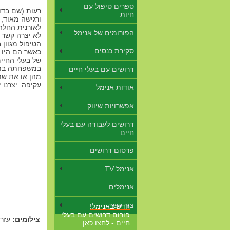
ספרים טיפול עם
חיות
ורגישה מאוד,
לאורנית החלה
הפורומים של אנימל
לא יצרה קשר ע
הטיפול מגוון ב
סקירת כנסים
כאשר הם היו 
של בעלי החיי
במשפחתה בתקו
דרושים עם בעלי חיים
מהן או את שת
עקיפה. יצרנו 
אודות אנימל
אפשרויות שיווק
דרושים לעבודה עם בעלי
חיים
פרסום דרושים
אנימל TV
אנימלים
צור קשר
חדש באנימל!
פורום דרושים עם בעלי
צילומים:
עזר 
חיים - לחצו כאן