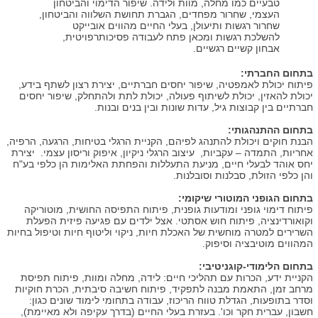
טבעיים כמו מחלה, מוות ולידה. שיפור הדימוי והביטחון
העצמי, שחרור מפחדים, הגברת תחושת השלווה והביטחון,
שחרור רגשות ותיעולן, בעלי החיים מהווים אובייקט
להשלכת רגשות ומכאן פתח לעבודה פסיכותרפויטית,
אבחון קשיים רגשיים.
בתחום החברתי:
פיתוח יכולת לאמפטיה, שיפור יחסים חברתיים, יצירת רצון לשתף בידע,
יכולת להאזין, יכולת לשיתוף פעולה, יכולת לתת ולהתחלק, שיפור יחסים
חברתיים בין קבוצות גיל, עדות שונות ובין בנים ובנות.
בתחום ההתנהגותי:
הבנת חוקים ויכולת להתנהג לפיהם, הקניית הרגלי בטיחות, הרגעה, הרפיה,
אחריות, התמדה – עקביות, עיצוב הרגלי ניקיון, איפוק וריסון עצמי. יצירת
יחס אוהד לבעלי חיים, מניעת התעללות והפחתת האלימות הן כלפי בע"ח
והן כלפי הזולת, סבלנות וסובלנות.
בתחום הגופני המוטורי שיקומי:
פיתוח דימוי גופני ומודעות גופנית, פיתוח התפיסה החושית, מוטוריקה
וקואורדינציה, פיתוח חוש אסתטי. אצל ילדים עם פגיעה פיזית הפעלת
השרירים למטרה מוחשית של האכלת חיות, ניקוי וליטוף חיות וטיפול בחיות
המהווים מוטיבציה וסיפוק.
בתחום הלימודי-קוגניטיבי:
הקניית ידע, הכרות עם תהליכי חיים: לידה, מחלה ומוות, פיתוח תפיסת
מרחב זמן, התאמת מבנה לתפקיד, פיתוח חשיבה סיבתית, הכרת חוקיות
וסדר בתופעות, הגדלת טווח הריכוז, עבודה בתחומי לימוד שונים כגון:
חשבון, עברית חקר וכו'. בעזרת בעלי החיים (בדרך עקיפה ולא מאיימת),