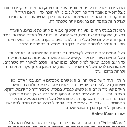
מבוגרים המגדלים כלבים מדווחים על יותר סיפוק מהחיים ומבקרים פחות
אצל רופאים אומר ד"ר פרוידנטל. אם כי לא הוכח עדיין האם הגידול
והחזקת חיית המחמד במשפחה הוא הגורם לכך או שהאנשים הבוחרים
לגדל חיות מחמד הם בריאים יותר מלכתחילה.
הטיפול בבעלי החיים ופעולת הליטוף מביאים לתנועת איברים, הפעלת
רגשות, הענקת תחושת חיים, קשר לטבע וחיוניות אצל האדם המבוגר. היבט
נוסף הוא יכולתם של בעלי חיים לשכך כאבים בקרב מבוגרים: בעלי חיים
מהווים אמצעי להסחת הדעת ובכך הם מסייעים בהפחתת הכאב.
בעלי החיים יכולים לסייע לקשישים גם בתחום הפיזיותרפיה: באמצעות
בעלי החיים מעודדים את הקשיש לבצע פעולות מסוימות כדוגמת זריקת
כדור עם הכלב ויציאה לטיול הכלב. בזמן שהוא והכלב לכאורה רק משחקים,
אנו גורמים לו להפעיל את שרירי הזרועות, להתאמן במתן פקודות מובנות
ולהיות מרוכז וערני.
היתרון הגדול של בעלי החיים הוא שהם מקבלים אותנו, בני האדם, כפי
שאנחנו, בלי להיות שיפוטיים. הם מגלים אהבה ללא גבולות גם כאשר
האדם שעומד מולם הוא קשיש לגמרי. בנוסף, מסביר ד"ר פרוידנטל, דווקא
בגיל בו הקשישים מרגישים כאילו הורחקו מהחברה ושאין בהם עוד צורך
מבחינה חברתית ותעסוקתית, נוכחותו של בעל החיים מספק להם את
התחושה שיש עדיין מי שצריך אותם. הטיפול בבעל החיים תורם לתחושת
הביטחון ולחיזוק הערך העצמי שלהם.
אודות AnimalCare
"AnimalCare" הינה החטיבה הוטרינרית בקבוצת כצט, הפועלת מזה 20