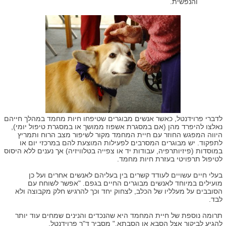
והנפשית.
לדברי פרוידנטל, כאשר אנשים מבוגרים שטיפחו חיות מחמד במהלך חייהם
נאלצו להיפרד מהן (אם במסגרת אשפוז ממושך או במסגרת טיפול יומי),
היווה המפגש החוזר עם חיית המחמד מקור לשיפור מצב הרוח ותמריץ
לתפקוד. יש מבוגרים המסרבים לפעילות המוצעת להם במרכזי יום או
במוסדות (פיזיותרפיה, עבודות יד או צפייה בטלוויזיה) אך נענים ללא היסוס
לטיפול תרפויטי בעזרת חיות מחמד.
בעלי חיים עשויים לעודד קשרים בין בעליהם לאנשים אחרים ועל כן
מועילים במיוחד לאנשים מבוגרים החיים בגפם. "אפשר לשוחח עם
הסובבים על מעלליו של הכלב, לצחוק יחד וכך להרגיש חלק מקבוצה ולא
לבד.
תרומה נוספת של חיית המחמד היא שהנכדים והנינים שמחים עוד יותר
להגיע לביקור אצל הסבא או הסבתא." מסביר ד"ר פרוידנטל.