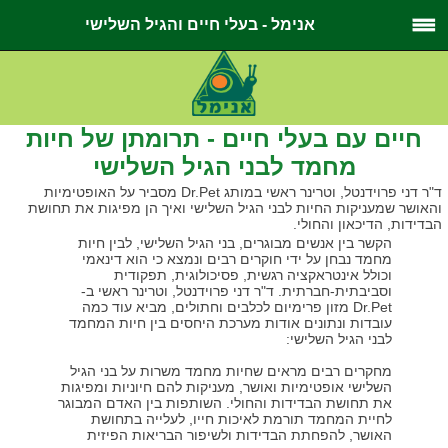
אנימל - בעלי חיים והגיל השלישי
חיים עם בעלי חיים - תרומתן של חיות
מחמד לבני הגיל השלישי
ד"ר דני פרוידנטל, וטרינר ראשי במותג Dr.Pet מסביר על האופטימיות
והאושר שמעניקות החיות לבני הגיל השלישי ואיך הן מפיגות את תחושת
הבדידות, הדיכאון והחולי.
הקשר בין אנשים מבוגרים, בני הגיל השלישי, לבין חיות
מחמד נבחן על ידי חוקרים רבים ונמצא כי הוא דינאמי
וכולל אינטראקציה רגשית, פסיכולוגית, תפקודית
וסביבתית-חברתית. ד"ר דני פרוידנטל, וטרינר ראשי ב-
Dr.Pet מזון פרימיום לכלבים וחתולים, מביא עוד כמה
עובדות ונתונים אודות מערכת היחסים בין חיות המחמד
לבני הגיל השלישי:
מחקרים רבים מראים שחיות מחמד משרות על בני הגיל
השלישי אופטימיות ואושר, מעניקות להם חיוניות ומפיגות
את תחושת הבדידות והחולי. השותפות בין האדם המבוגר
לחיית המחמד תורמת לאיכות חייו, לעלייה בתחושת
האושר, להפחתת הבדידות ולשיפור הבריאות הפיזית