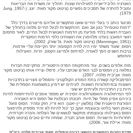
האנרגיה הליבידיאנית לפעילויות שונות. תהליך זה משרת את הבריאות
ומוביל להתרה של תסביכים נפשיים (ציטוט מקור מאת: יונג, (Jung ,1957-
1979).
מנינגר כותב כי בעלי החיים שאנו מתקשרים אליהם מייצגים בדרך כלל
"דמות טוטמית" כגון אב ואם. ההתקשרות לבעל החיים מלווה בתהליך של
העברת רגשות בלתי מודעת מן הדמות האנושית לבעל החיים, לאור מחסום
רגשי המעכב בעדנו מלהפגין את רגשותינו כלפי הדמות המקורית
(Menninger, 1951) (ציטוט מקור מאת: גל שורק, 2002).
הסוס, שעוד משחר ימיו היה לחיה הקסומה יותר הקיימת עליי אדמות,
ברבות השנים הפך לאגדה, למיתוס ולמייצג הקסם, הרוח, האצילות
והחופש.
מזה אלפים בשנים, עוד מהתקופה הפרה-היסטורית, מתקיימת חברות
נפלאה בין הסוסים לבני האדם שכתבו עליו, פיסלו וציירו אותו (ציטוט מקור
מאת: אביבית מלכה, 2007).
הסימבוליקה קשורה בתת המודע הקולקטיבי והסמלים מצויים בתרבויות
השונות ובמיתולוגיות השונות. לעיתים יש דמיון במשמעות הסמלית של
חיות בין התרבויות ולעיתים יש שוני.
לפי המיתולוגיה והאסטרולוגיה הסינית יש מספר אופנים להתייחסות לחיות
ביניהם אפיון סמלי של חיות. תכונתו הבולטת של הסוס היא האנרגיה
הפורצת היאנגית שלו (מלשון יין-יאנג). הוא זריז, חזק ומהיר. הסוס פועל
באופן רגשי בלהט ובעוצמה ועקב כך יכול להיות לא זהיר מספיק ולהיפגע!
הסוס באצילותו ובעוצמתו מתקשר לנושאים של הצלחה והכרה חברתית,
תחרותיות והישגיות. הסוס אוהב חברה, שמחה וחיים טובים (ציטוט מקור
מאת: איילת אור, 2006).
סדרת כתבות בהמשכים בנושא: רכיבה טיפולית. מאת: אביבית מלכה, ביה"ס