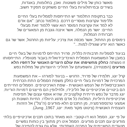
מאשר כוחן של מילים פשוטות. ואכן, בחלומות, באגדות,
בשירים ובמיתולוגיות בעלי החיים משחקים תפקיד חשוב.
כבר בתקופת התלמוד יש התייחסות לסמליות בעלי החיים
וללימוד עקרונות מוסריים דרכם. בתלמוד נכתב: "אם אדם
לא למד את עקרונות המוסר הוא עשוי ללמוד זאת מבעלי
החיים: יושר מן הנמלה, אשר איננה גונבת מן המאגרים של
חברותיה הנמלות;
נימוסים מן החתול, אשר מכסה את צרכיו; עליזות מן החרגול, אשר שר גם
כאשר הוא יודע שגורלו למות..."
בניגוד לסמליות תרבותית כללית, פרויד התייחס לדמויות של בעלי חיים
במובן של המשמעות הסמלית האינדיבידואלית בעבור מטופליו. התייחסותו
זו נעשתה
כחלק מחשיפתו את עולם היצרים האנושי על דחפיו הלא
מודעים
(הפנטזיה), והשפעתם על תהליכי היווצרותן של מחלות נפש.
קרל יונג, תלמידו של פרויד, הדגיש – בניגוד למורהו – את המשמעות
המרכזית של דמויות בעלי חיים כחלק משפת הסמלים התת-הכרתית
האוניברסאלית של הנפש האנושית - שפת הארכיטיפים. הסמלים החייתים
הם ביטויים ארכיטיפיים של הליבידו, ולחילופין הם מייצגים דמויות הוריות.
יונג מדבר על נפש חייתית קולקטיבית, שהיא אוסף עצום של תפיסות
ארכיטיפיות היוליות, המלוות כל אדם מרגע היוולדו. החיות השונות הן
אמצעי טרנספורמציה, מן התכנים הלא-מודעים (ה"צל") אל הזהות
העצמית האנושית (ציטוט מקור מאת: יונג, Jung ,1967).
על פי יונג, הסמל הוא דו-קוטבי: הוא מאחד בתוכו תכנים ארכיטיפיים בלתי
מודעים עם תכנים מודעים. הסמל אינו רק מתווך בין כוחות נפשיים
מנוגדים המאיימים על המבנה האחדותי, אלא גם גורם להפיכה של